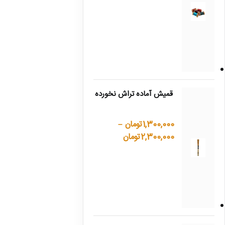
قمیش آماده تراش نخورده
1,300,000
تومان
–
2,300,000
تومان