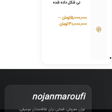
نی شکل داده شده
5,000,000
تومان
–
30,000,000
تومان
nojanmaroufi
نوژن معروفی، فضایی برای علاقه‌مندان موسیقی،