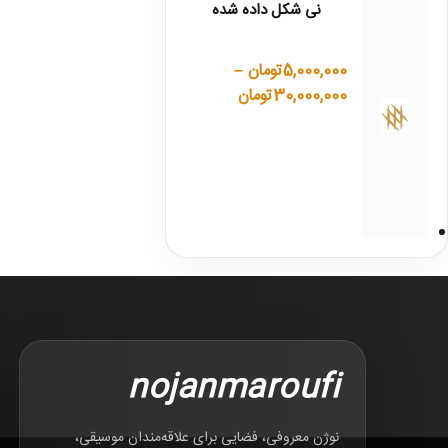
نی شکل داده شده
5,000,000
تومان
–
30,000,000
تومان
nojanmaroufi
نوژن معروفی، فضایی برای علاقه‌مندان موسیقی،