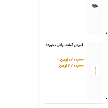
قمیش آماده تراش نخورده
1,300,000
تومان
–
2,300,000
تومان